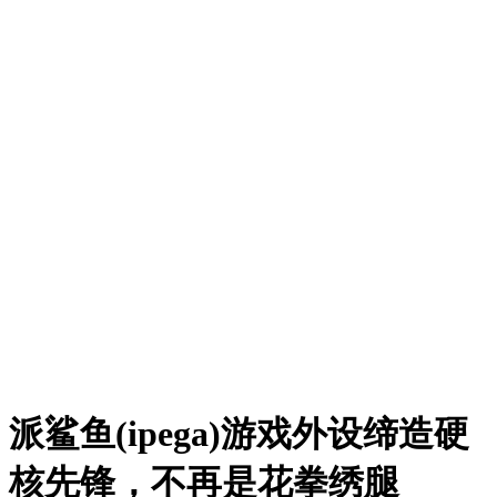
派鲨鱼(ipega)游戏外设缔造硬
核先锋，不再是花拳绣腿