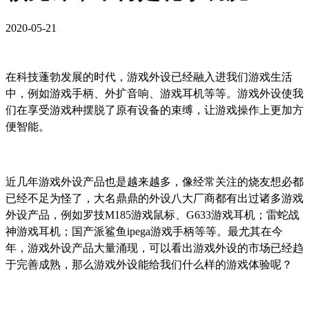
2020-05-21
在科技蓬勃发展的时代，
游戏外设
已经融入进我们
游戏
生活
中，例如
游戏手柄
、
外扩
音响、
游戏耳机
等等。
游戏外设使我
们在享受游戏种
摆脱了
原有设备
的束缚，让
游戏操作上
更加方
便智能。
近几年游戏外设产品也是越来越多，
像经常关注的
烧友想必都
已经不足为怪了，大名鼎鼎的外设
八
大厂
商
都有出过诸多
游戏
外设
产品，例如罗技
M185
游戏鼠标、
G633游戏耳机；雷蛇战
神游戏耳机；
国产派鲨鱼
ipega
游戏
手柄
等等。最尤其在今
年，游戏外设产品大量涌现，可以看出游戏外设的
市场
已经趋
于完善成熟，那么游戏外设能给我们什么样的游戏体验呢？