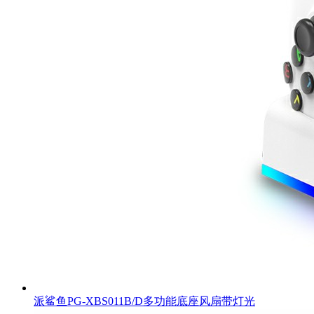
派鲨鱼PG-XBS011B/D多功能底座风扇带灯光