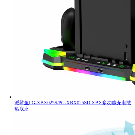
派鲨鱼PG-XBX025S/PG-XBX025SD XBX多功能充电散
热底座