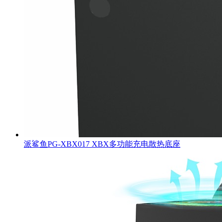
派鲨鱼PG-XBX017 XBX多功能充电散热底座