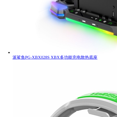
派鲨鱼PG-XBX028S XBX多功能充电散热底座