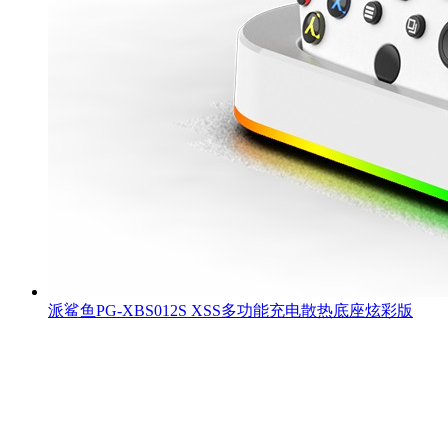
派鲨鱼PG-XBS012S XSS多功能充电散热底座炫彩版