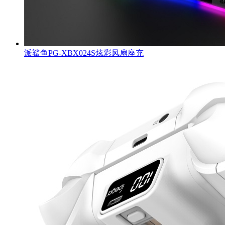
派鲨鱼PG-XBX024S炫彩风扇座充