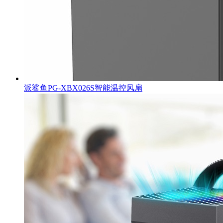
派鲨鱼PG-XBX026S智能温控风扇