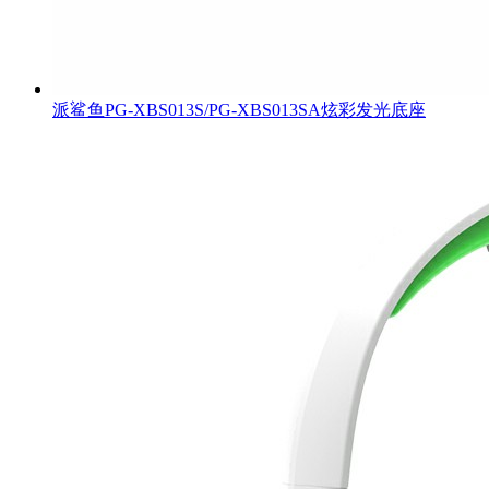
派鲨鱼PG-XBS013S/PG-XBS013SA炫彩发光底座