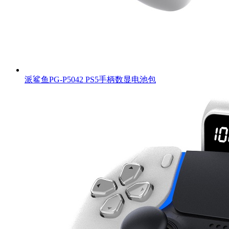
派鲨鱼PG-P5042 PS5手柄数显电池包