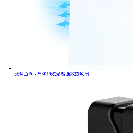
派鲨鱼PG-P5S019炫光增强散热风扇