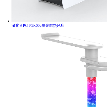
派鲨鱼PG-P5R002炫光散热风扇