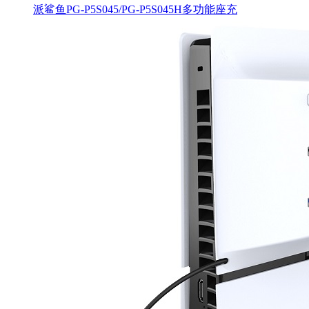
派鲨鱼PG-P5S045/PG-P5S045H多功能座充