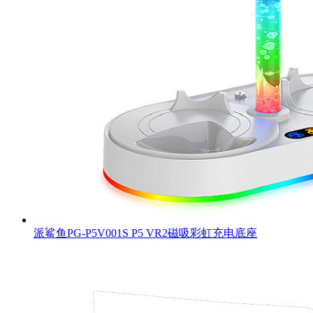
派鲨鱼PG-P5V001S P5 VR2磁吸彩虹充电底座