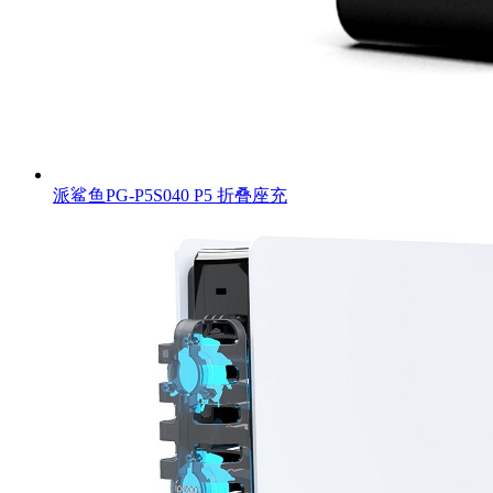
派鲨鱼PG-P5S040 P5 折叠座充